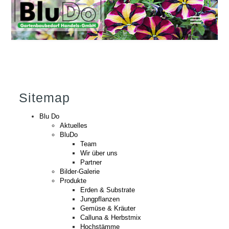
Toggle
navigation
Sitemap
Blu Do
Aktuelles
BluDo
Team
Wir über uns
Partner
Bilder-Galerie
Produkte
Erden & Substrate
Jungpflanzen
Gemüse & Kräuter
Calluna & Herbstmix
Hochstämme