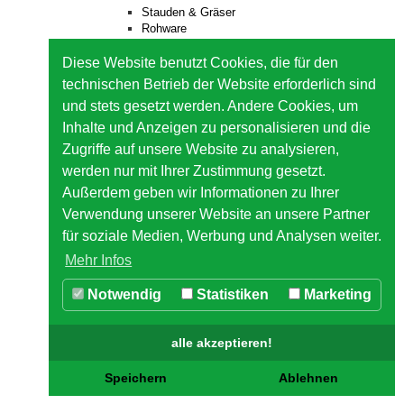
Stauden & Gräser
Rohware
Saatgut
Kunststofftöpfe
Diese Website benutzt Cookies, die für den
Service
technischen Betrieb der Website erforderlich sind
Links
und stets gesetzt werden. Andere Cookies, um
Suche
Kontakt
Inhalte und Anzeigen zu personalisieren und die
Zugriffe auf unsere Website zu analysieren,
werden nur mit Ihrer Zustimmung gesetzt.
Außerdem geben wir Informationen zu Ihrer
Kontakt
Impressum
Sitemap
Kundenlogin
AGB
Verwendung unserer Website an unsere Partner
Datenschutz
für soziale Medien, Werbung und Analysen weiter.
Mehr Infos
Notwendig
Statistiken
Marketing
alle akzeptieren!
Speichern
Ablehnen